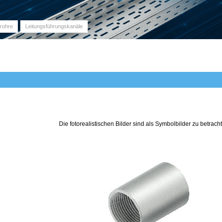
srohre
Leitungsführungskanäle