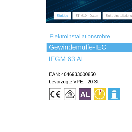
Elbridge
ETIM10 - Daten
Elektroinstallation