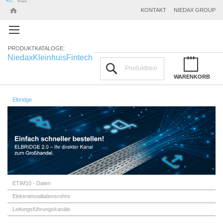
KONTAKT
NIEDAX GROUP
PRODUKTKATALOGE:
Niedax
Kleinhuis
Fintech
Suchen
WARENKORB
Elbridge
ETIM10 - Daten
Elektroinstallationsrohre
Leitungsführungskanäle