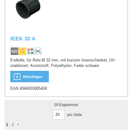
IEEK 32 A
Endtülle, für Rohr-Ø 32 mm, mit kurzem Innenschenkel, UV-
stabilisiert, Kunststoff, Polyethylen, Farbe schwarz
Hinzufügen
EAN 4046933005404
28
Ergebnisse
pro Seite
Seite
Seite
Weiter
You're currently reading page
Seite
1
2