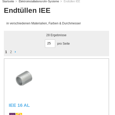
Startseite
Elektroinstallationsrohr-Systeme
Endtüllen IEE
Endtüllen IEE
in verschiedenen Materialien, Farben & Durchmesser
28
Ergebnisse
pro Seite
Seite
Seite
Weiter
You're currently reading page
Seite
1
2
IEE 16 AL